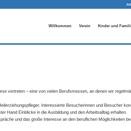
Jo
Willkommen
Verein
Kinder und Famili
örse vertreten – eine von vielen Berufsmessen, an denen wir regelm
Heilerziehungspfleger. Interessierte Besucherinnen und Besucher kon
r Hand Einblicke in die Ausbildung und den Arbeitsalltag erhalten.
spräche und das große Interesse an den beruflichen Möglichkeiten bei