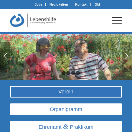
Jobs
Neuigkeiten
Kontakt
QM
1
2
3
4
5
6
Verein
Organigramm
&
Ehrenamt
Praktikum