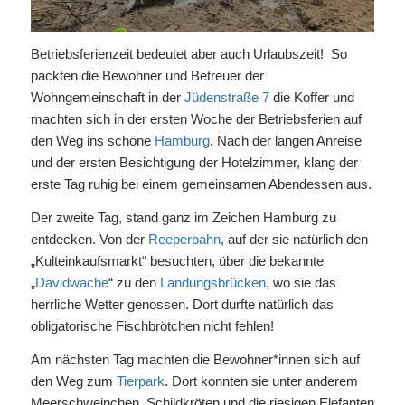
Betriebsferienzeit bedeutet aber auch Urlaubszeit! So
packten die Bewohner und Betreuer der
Wohngemeinschaft in der
Jüdenstraße 7
die Koffer und
machten sich in der ersten Woche der Betriebsferien auf
den Weg ins schöne
Hamburg
. Nach der langen Anreise
und der ersten Besichtigung der Hotelzimmer, klang der
erste Tag ruhig bei einem gemeinsamen Abendessen aus.
Der zweite Tag, stand ganz im Zeichen Hamburg zu
entdecken. Von der
Reeperbahn
, auf der sie natürlich den
„Kulteinkaufsmarkt“ besuchten, über die bekannte
„
Davidwache
“ zu den
Landungsbrücken
, wo sie das
herrliche Wetter genossen. Dort durfte natürlich das
obligatorische Fischbrötchen nicht fehlen!
Am nächsten Tag machten die Bewohner*innen sich auf
den Weg zum
Tierpark
. Dort konnten sie unter anderem
Meerschweinchen, Schildkröten und die riesigen Elefanten